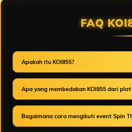
FAQ KOI
Apakah itu KOI855?
Apa yang membedakan KOI855 dari platf
Bagaimana cara mengikuti event Spin T