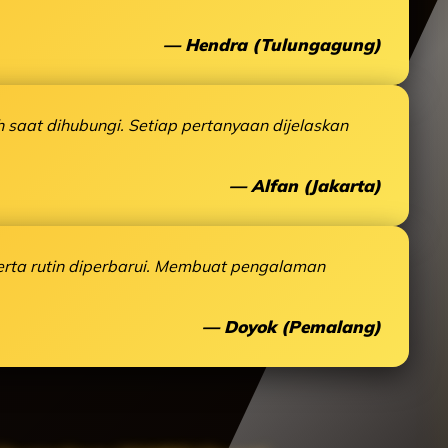
— Hendra (Tulungagung)
saat dihubungi. Setiap pertanyaan dijelaskan
— Alfan (Jakarta)
erta rutin diperbarui. Membuat pengalaman
— Doyok (Pemalang)