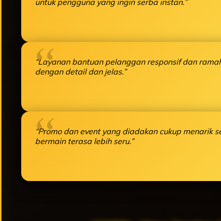
untuk pengguna yang ingin serba instan.”
“Layanan bantuan pelanggan responsif dan ramah 
dengan detail dan jelas.”
“Promo dan event yang diadakan cukup menarik s
bermain terasa lebih seru.”