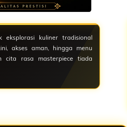
eksplorasi kuliner tradisional
ini, akses aman, hingga menu
n cita rasa masterpiece tiada