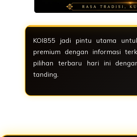
KOI855 jadi pintu utama untuk 
premium dengan informasi terk
pilihan terbaru hari ini denga
tanding.
Loading...