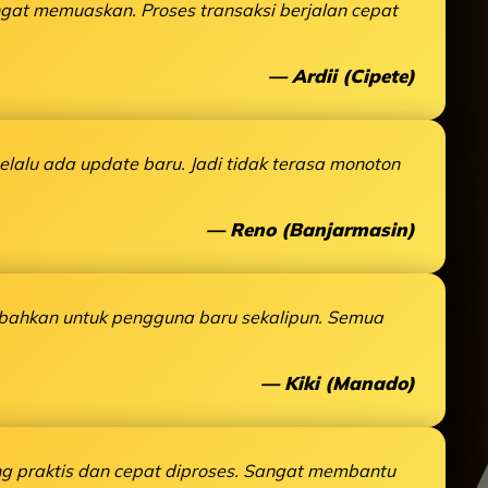
at memuaskan. Proses transaksi berjalan cepat
— Ardii (Cipete)
elalu ada update baru. Jadi tidak terasa monoton
— Reno (Banjarmasin)
 bahkan untuk pengguna baru sekalipun. Semua
— Kiki (Manado)
ng praktis dan cepat diproses. Sangat membantu