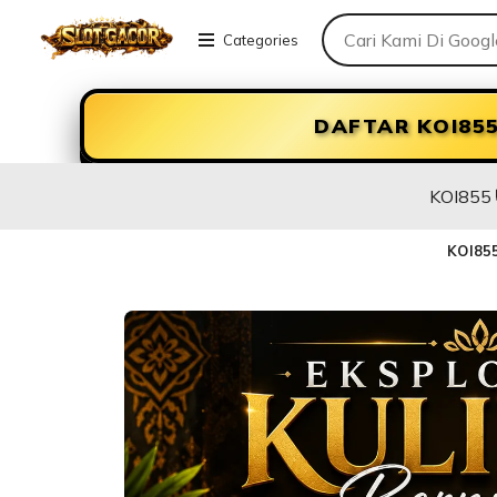
Skip
Search
KOI855
to
Categories
for
Content
items
or
shops
DAFTAR KOI85
KOI855
KOI85